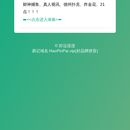
财神捕鱼、真人视讯、德州扑克、炸金花、21
点！！！
➡️<<点击进入体验>⬅️
© 好运连连
易记域名:HaoPinPai.vip(好品牌拼音)